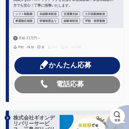
方でも安心！丁寧に指導いたします。
シフト制勤務
未経験者歓迎
交通費支給
土日祝勤務歓迎
車通勤応相談
研修制度あり
経験者歓迎
早朝・深夜勤務
月給 21万円～
早朝
朝
昼
夕方
夜
深夜
かんたん応募
電話応募
株式会社ギオンデ
検索
リバリーサービ