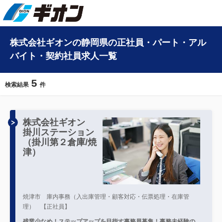
株式会社ギオンの静岡県の正社員・パート・アル
バイト・契約社員求人一覧
5
検索結果
件
株式会社ギオン
掛川ステーション
（掛川第２倉庫/焼
津）
焼津市 庫内事務（入出庫管理・顧客対応・伝票処理・在庫管
理） 【正社員】
残業少なめ！ステップアップを目指す事務員募集！事務未経験の